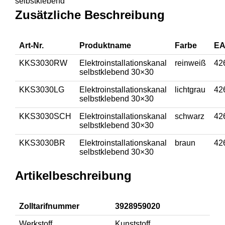
selbstklebend
Zusätzliche Beschreibung
Art-Nr.
Produktname
Farbe
EA
KKS3030RW
Elektroinstallationskanal
reinweiß
42
selbstklebend 30×30
KKS3030LG
Elektroinstallationskanal
lichtgrau
42
selbstklebend 30×30
KKS3030SCH
Elektroinstallationskanal
schwarz
42
selbstklebend 30×30
KKS3030BR
Elektroinstallationskanal
braun
42
selbstklebend 30×30
Artikelbeschreibung
Zolltarifnummer
3928959020
Werkstoff
Kunststoff