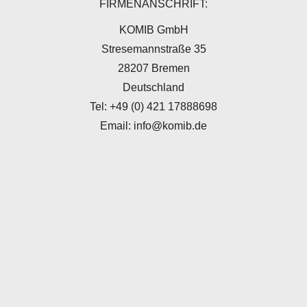
FIRMENANSCHRIFT:
KOMIB GmbH
Stresemannstraße 35
28207 Bremen
Deutschland
Tel: +49 (0) 421 17888698
Email: info@komib.de
LAGERADRESSE:
KOMIB GmbH
Liebigstraße 2-20 / Haus 14
22113 Hamburg
Deutschland
Tel: +49 (0) 40 71404111
Mail: info@komibshop.de