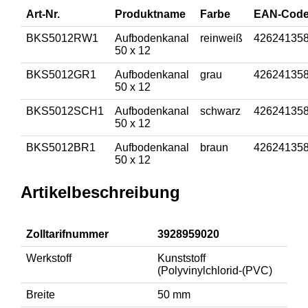
Art-Nr.
Produktname
Farbe
EAN-Cod
BKS5012RW1
Aufbodenkanal
reinweiß
42624135
50 x 12
BKS5012GR1
Aufbodenkanal
grau
42624135
50 x 12
BKS5012SCH1
Aufbodenkanal
schwarz
42624135
50 x 12
BKS5012BR1
Aufbodenkanal
braun
42624135
50 x 12
Artikelbeschreibung
Zolltarifnummer
3928959020
Werkstoff
Kunststoff
(Polyvinylchlorid-(PVC)
Breite
50 mm