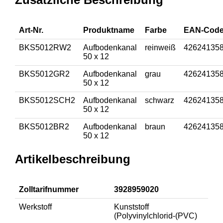
Art-Nr.
Produktname
Farbe
EAN-Cod
BKS5012RW2
Aufbodenkanal
reinweiß
42624135
50 x 12
BKS5012GR2
Aufbodenkanal
grau
42624135
50 x 12
BKS5012SCH2
Aufbodenkanal
schwarz
42624135
50 x 12
BKS5012BR2
Aufbodenkanal
braun
42624135
50 x 12
Artikelbeschreibung
Zolltarifnummer
3928959020
Werkstoff
Kunststoff
(Polyvinylchlorid-(PVC)