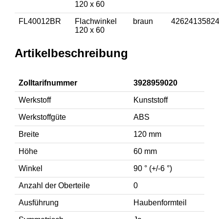
120 x 60
FL40012BR
Flachwinkel
braun
4262413582
120 x 60
Artikelbeschreibung
Zolltarifnummer
3928959020
Werkstoff
Kunststoff
Werkstoffgüte
ABS
Breite
120 mm
Höhe
60 mm
Winkel
90 ° (+/-6 °)
Anzahl der Oberteile
0
Ausführung
Haubenformteil