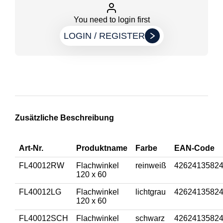
You need to login first
LOGIN / REGISTER
Zusätzliche Beschreibung
Art-Nr.
Produktname
Farbe
EAN-Code
FL40012RW
Flachwinkel
reinweiß
4262413582
120 x 60
FL40012LG
Flachwinkel
lichtgrau
4262413582
120 x 60
FL40012SCH
Flachwinkel
schwarz
4262413582