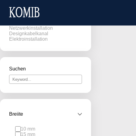
Brüstungskanäle
Kabelkanäle
Bodenkanäle
Netzwerkinstallation
Designkabelkanal
Elektroinstallation
Suchen
Breiite
10 mm
15 mm