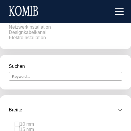
Brüstungskanäle
Kabelkanäle
Bodenkanäle
Netzwerkinstallation
Designkabelkanal
Elektroinstallation
Suchen
Breiite
10 mm
15 mm