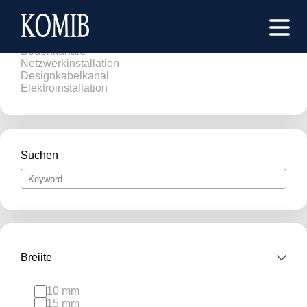
Brüstungskanäle
Kabelkanäle
Bodenkanäle
Netzwerkinstallation
Designkabelkanal
Elektroinstallation
Suchen
Breiite
10 mm
15 mm