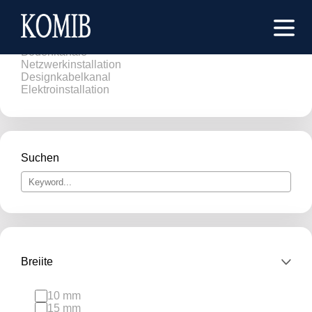
Brüstungskanäle
Kabelkanäle
Bodenkanäle
Netzwerkinstallation
Designkabelkanal
Elektroinstallation
Suchen
Breiite
10 mm
15 mm