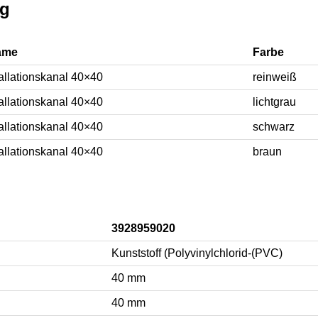
ng
ame
Farbe
tallationskanal 40×40
reinweiß
tallationskanal 40×40
lichtgrau
tallationskanal 40×40
schwarz
tallationskanal 40×40
braun
3928959020
Kunststoff (Polyvinylchlorid-(PVC)
40 mm
40 mm