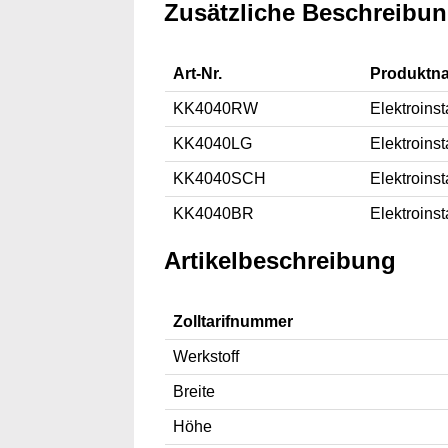
Zusätzliche Beschreibu
Art-Nr.
Produktn
KK4040RW
Elektroins
KK4040LG
Elektroins
KK4040SCH
Elektroins
KK4040BR
Elektroins
Artikelbeschreibung
Zolltarifnummer
Werkstoff
Breite
Höhe