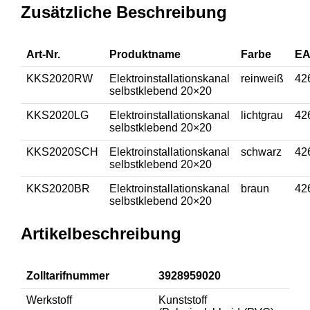
Zusätzliche Beschreibung
Art-Nr.
Produktname
Farbe
EA
KKS2020RW
Elektroinstallationskanal
reinweiß
42
selbstklebend 20×20
KKS2020LG
Elektroinstallationskanal
lichtgrau
42
selbstklebend 20×20
KKS2020SCH
Elektroinstallationskanal
schwarz
42
selbstklebend 20×20
KKS2020BR
Elektroinstallationskanal
braun
42
selbstklebend 20×20
Artikelbeschreibung
Zolltarifnummer
3928959020
Werkstoff
Kunststoff